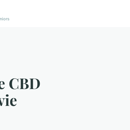
niors
de CBD
vie