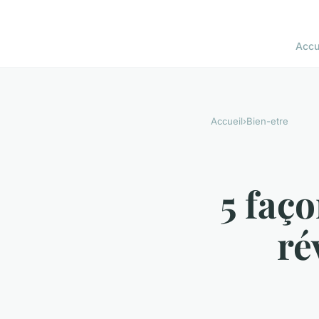
Accu
Accueil
›
Bien-etre
5 faç
ré