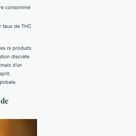
être consommé
ur taux de THC
s ni produits
tion discrète
 mais d’un
prit.
globale.
 de