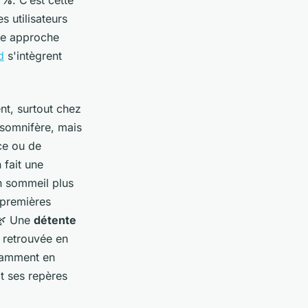
 %
. C’est cette
s utilisateurs
tte approche
d
s'intègrent
nt, surtout chez
n somnifère, mais
ce ou de
 fait une
un sommeil plus
 premières
 🌿 Une
détente
retrouvée en
otamment en
t ses repères