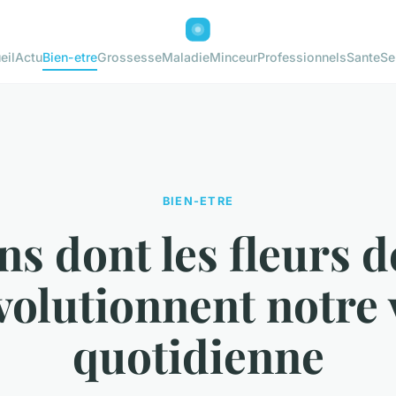
eil
Actu
Bien-etre
Grossesse
Maladie
Minceur
Professionnels
Sante
Se
BIEN-ETRE
ons dont les fleurs 
volutionnent notre 
quotidienne