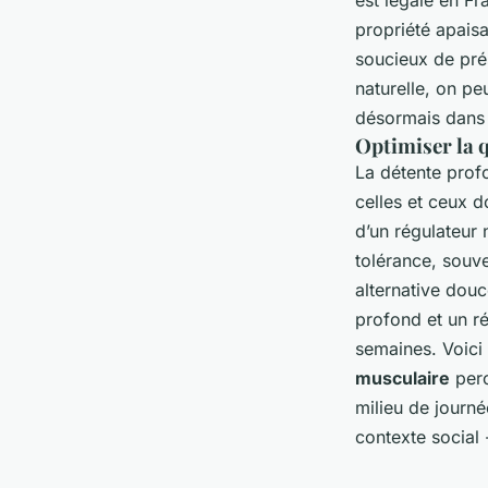
est légale en Fr
propriété apaisa
soucieux de pré
naturelle, on pe
désormais dans
Optimiser la q
La détente prof
celles et ceux do
d’un régulateur 
tolérance, souv
alternative douc
profond et un ré
semaines. Voici
musculaire
perc
milieu de journ
contexte social 