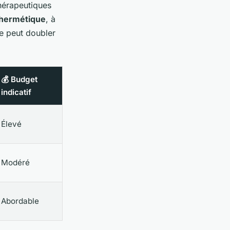
hérapeutiques
 hermétique
, à
se peut doubler
💰 Budget
indicatif
Élevé
Modéré
Abordable