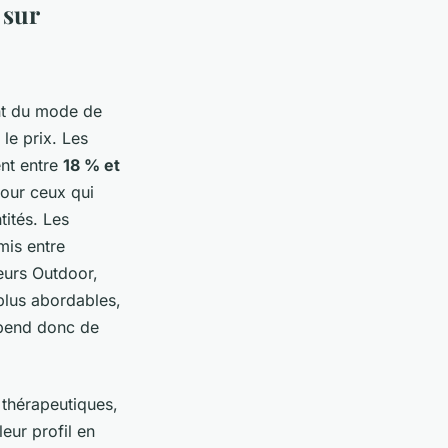
 sur
nt du mode de
 le prix. Les
ent entre
18 % et
pour ceux qui
ités. Les
mis entre
leurs Outdoor,
plus abordables,
épend donc de
 thérapeutiques,
leur profil en