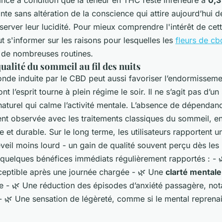
ance à condition que la teneur en THC reste inférieure à
0,3
nte sans altération de la conscience qui attire aujourd’hui de
server leur lucidité. Pour mieux comprendre l'intérêt de ce
ut s'informer sur les raisons pour lesquelles les
fleurs de cb
 de nombreuses routines.
ualité du sommeil au fil des nuits
onde induite par le CBD peut aussi favoriser l’endormisseme
nt l’esprit tourne à plein régime le soir. Il ne s’agit pas d’u
naturel qui calme l’activité mentale. L’absence de dépendan
ent observée avec les traitements classiques du sommeil, en
e et durable. Sur le long terme, les utilisateurs rapportent 
veil moins lourd - un gain de qualité souvent perçu dès les
 quelques bénéfices immédiats régulièrement rapportés : -
eptible après une journée chargée - 🌿 Une
clarté mentale
ée - 🌿 Une réduction des épisodes d’anxiété passagère, n
- 🌿 Une sensation de légèreté, comme si le mental reprenai