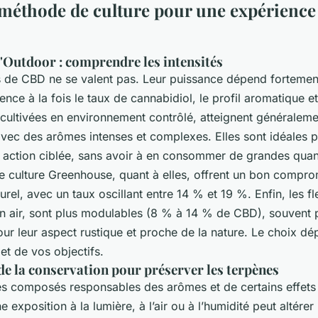
 méthode de culture pour une expérience
l'Outdoor : comprendre les intensités
rs de CBD ne se valent pas. Leur puissance dépend forteme
uence à la fois le taux de cannabidiol, le profil aromatique et
, cultivées en environnement contrôlé, atteignent généralem
avec des arômes intenses et complexes. Elles sont idéales 
 action ciblée, sans avoir à en consommer de grandes quant
de culture Greenhouse, quant à elles, offrent un bon compro
urel, avec un taux oscillant entre 14 % et 19 %. Enfin, les f
ein air, sont plus modulables (8 % à 14 % de CBD), souvent 
our leur aspect rustique et proche de la nature. Le choix d
 et de vos objectifs.
de la conservation pour préserver les terpènes
es composés responsables des arômes et de certains effets
e exposition à la lumière, à l’air ou à l’humidité peut altérer 